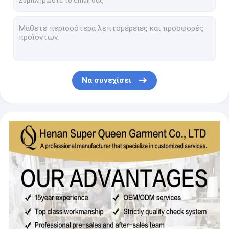
Προσαρμοσμένο δώρο γεμάτο ζώο Μια μοναδική και εξατομικευμένη επιλογή δώρου
Ελαφριά παιχνίδια Τυποποιημένη κούκλα όπως δείχνει η φωτογραφία Ιδανικό δώρο για συνοδεία μωρού
Δώρο του Αγίου Βαλεντίνου Διακοσμητικά Γεμισμένα Ζώα 12cm-15cm Bear Pillow Toy
2025 Νέο Σχεδιασμό Λαμπουμπούλα χειροποίητο Πλυντήριο Πλυντήριο Παιχνιδάκι Πλυντήριο Πλούσιο Κοστούμι Σετ Λαμπουμπού Καρτούν φόρεμα
Φαρμακευτική τιμή Κούκλα Labubu χειροποίητο Κουστούμι διακόσμησης Πουλόβερ Παιχνίδι Κουστούμι Πλούσιο Κοστούμι Σετ Labubu Καρτούν φόρεμα
Να συνεχίσει
Χαμηλό MOQ Labubu κουκλίτσα ύφασμα πουλόβερ Παιχνίδι ύφασμα πολύχρωμο κοστούμι σετ Labubu καρτούν φόρεμα
Προσαρμοσμένο ύφασμα κούκλας Labubu πουλόβερ Παιχνιδάκι ύφασμα πολύχρωμο κοστούμι σετ Labubu καρτούν φόρεμα
Nee Design Labubu κουκλίτσα ύφασμα πουλόβερ Παιχνιδάκι ύφασμα πολύχρωμα κοστούμι Set Labubu καρτούν φόρεμα
Χαμηλό MOQ Labubu κουκλίτσα ύφασμα πουλόβερ Παιχνίδι ύφασμα πολύχρωμο κοστούμι σετ Labubu καρτούν φόρεμα
Βέλτιστη τιμή Labubu κούκλα ύφασμα Sweater Παιχνιδάκι ύφασμα πολύχρωμο κοστούμι σετ Labubu καρτούν φόρεμα