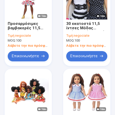
Προσαρμόσιμες
30 εκατοστά 11,5
βαμβακερές 11,5
ίντσες Μόδας
ιντσών συλλογή
κούκλα ρούχα υλικό
Τιμή:
negociate
Τιμή:
negociate
κούκλες με φόρεμα
υφασμάτων για
MOQ:
100
MOQ:
100
για κούκλες
κορίτσια
Λάβετε την πιο πρόσφατη τιμή
Λάβετε την πιο πρόσφατη τιμή
Επικοινωνήστε
Επικοινωνήστε
Αρχική Σελίδα
Προϊόντα
Σχετικά με εμάς