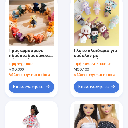
Προσαρμοσμένα
Γλυκό κλειδαριό για
πλούσια λουκάνικα
κούκλες με
ζώα Πλούσια
εξατομικεύσιμα
Τιμή:
negotiate
Τιμή:
2.45USD/100PCS
αρκουδάκια
χαρακτηριστικά και
MOQ:
300
MOQ:
100
υλικό
Λάβετε την πιο πρόσφατη τιμή
Λάβετε την πιο πρόσφατη τιμή
Επικοινωνήστε
Επικοινωνήστε