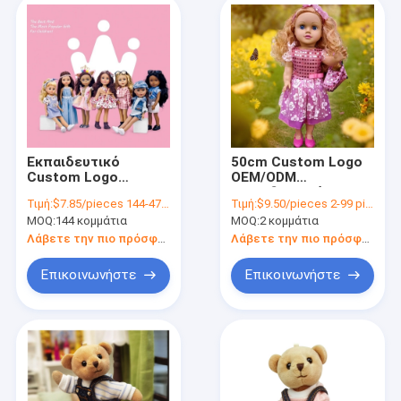
Εκπαιδευτικό
50cm Custom Logo
Custom Logo
OEM/ODM
OEM/ODM 14 " Full
Εκπαιδευτικό
Τιμή:
$7.85/pieces 144-479 pieces
Τιμή:
$9.50/pieces 2-99 pieces
Silicone Cute Doll
πλαστικό Σιλικόνη
MOQ:
144 κομμάτια
MOQ:
2 κομμάτια
Gifts
Καλό Κούκλα Δώρα
Λάβετε την πιο πρόσφατη τιμή
Λάβετε την πιο πρόσφατη τιμή
Επικοινωνήστε
Επικοινωνήστε