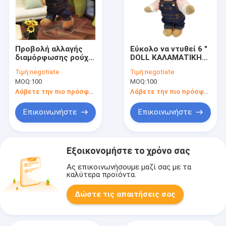
Προβολή αλλαγής
Εύκολο να ντυθεί 6 "
διαμόρφωσης ρούχα
DOLL ΚΑΛΑΜΑΤΙΚΗ
για κούκλες
ΜΑΣΙΝΑ πλέσιμο με
Τιμή:
negotiate
Τιμή:
negotiate
αρκούδας 3.0.33 για
προσαρμόσιμο
MOQ:
100
MOQ:
100
τις προσφυγές περί
σχέδιο
ιδιωτικότητας
Λάβετε την πιο πρόσφατη τιμή
Λάβετε την πιο πρόσφατη τιμή
Επικοινωνήστε
Επικοινωνήστε
Εξοικονομήστε το χρόνο σας
Ας επικοινωνήσουμε μαζί σας με τα
καλύτερα προϊόντα.
Δώστε τις απαιτήσεις σας