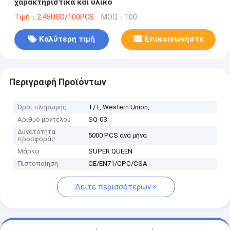
χαρακτηριστικά και υλικό
Τιμή：2.45USD/100PCS
MOQ：100
Καλύτερη τιμή
Επικοινωνήστε
Περιγραφή Προϊόντων
Όροι πληρωμής
Τ/Τ, Western Union,
Αριθμό μοντέλου
SQ-03
Δυνατότητα
5000 PCS ανά μήνα
προσφοράς
Μάρκα
SUPER QUEEN
Πιστοποίηση
CE/EN71/CPC/CSA
Δείτε περισσότερων