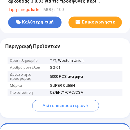
αρκούδας 3.0.33 για τις προσφυγές περί
ιδιωτικότητας
Τιμή：negotiate
MOQ：100
Καλύτερη τιμή
Επικοινωνήστε
Περιγραφή Προϊόντων
Όροι πληρωμής
Τ/Τ, Western Union,
Αριθμό μοντέλου
SQ-01
Δυνατότητα
5000 PCS ανά μήνα
προσφοράς
Μάρκα
SUPER QUEEN
Πιστοποίηση
CE/EN71/CPC/CSA
Δείτε περισσότερων