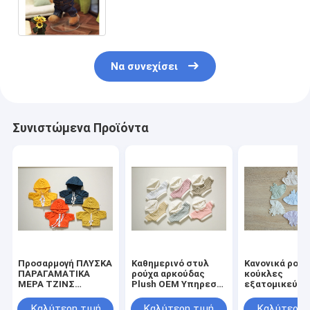
ιδιωτικότητας
Να συνεχίσει
Συνιστώμενα Προϊόντα
Προσαρμογή ΠΛΥΣΚΑ
Καθημερινό στυλ
Κανονικά ρούχ
ΠΑΡΑΓΑΜΑΤΙΚΑ
ρούχα αρκούδας
κούκλες
ΜΕΡΑ ΤΖΙΝΣ
Plush OEM Υπηρεσία
εξατομικεύσι
ΠΑΡΑΓΑΜΑΤΙΚΑ
ρούχα μίνι κούκλες
κλείσιμο φερ
ΠΑΡΑΓΑΜΑΤΙΚΑ
Καλύτερη τιμή
Καλύτερη τιμή
Καλύτερη 