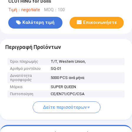
CLOTHING for Dolls
Τιμή：negotiate
MOQ：100
Καλύτερη τιμή
Επικοινωνήστε
Περιγραφή Προϊόντων
Όροι πληρωμής
Τ/Τ, Western Union,
Αριθμό μοντέλου
SQ-01
Δυνατότητα
5000 PCS ανά μήνα
προσφοράς
Μάρκα
SUPER QUEEN
Πιστοποίηση
CE/EN71/CPC/CSA
Δείτε περισσότερων