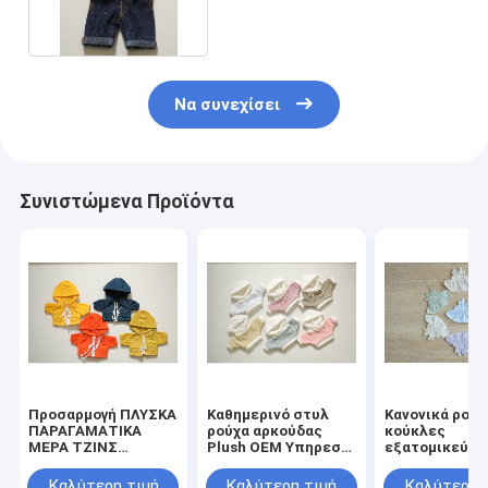
Να συνεχίσει
Συνιστώμενα Προϊόντα
Προσαρμογή ΠΛΥΣΚΑ
Καθημερινό στυλ
Κανονικά ρούχ
ΠΑΡΑΓΑΜΑΤΙΚΑ
ρούχα αρκούδας
κούκλες
ΜΕΡΑ ΤΖΙΝΣ
Plush OEM Υπηρεσία
εξατομικεύσι
ΠΑΡΑΓΑΜΑΤΙΚΑ
ρούχα μίνι κούκλες
κλείσιμο φερ
ΠΑΡΑΓΑΜΑΤΙΚΑ
Καλύτερη τιμή
Καλύτερη τιμή
Καλύτερη 