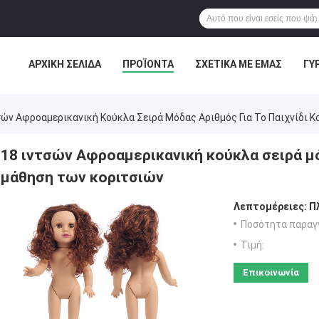
ΑΡΧΙΚΉ ΣΕΛΊΔΑ
ΠΡΟΪΌΝΤΑ
ΣΧΕΤΙΚΆ ΜΕ ΕΜΆΣ
ΓΎ
σών Αφροαμερικανική Κούκλα Σειρά Μόδας Αριθμός Για Το Παιχνίδι 
18 ιντσών Αφροαμερικανική κούκλα σειρά μόδ
μάθηση των κοριτσιών
Λεπτομέρειες:
Π
Ποσότητα παραγγ
Τιμή:
Επικοινωνία