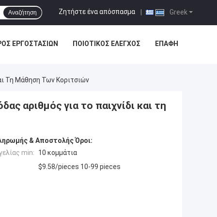
Ζητήστε ένα απόσπασμα
|
Greek
Αναζήτηση
ΡΟΣ ΕΡΓΟΣΤΑΣΊΩΝ
ΠΟΙΟΤΙΚΌΣ ΈΛΕΓΧΟΣ
ΕΠΑΦΉ
Και Τη Μάθηση Των Κοριτσιών
ας αριθμός για το παιχνίδι και τη
ληρωμής & Αποστολής Όροι:
ελίας min:
10 κομμάτια
$9.58/pieces 10-99 pieces